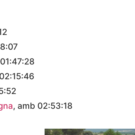
12
08:07
 01:47:28
02:15:46
5:52
igna
, amb 02:53:18