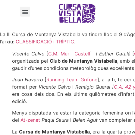
La III Cursa de Muntanya Vistabella va tindre lloc el 9 d’
l’arxiu:
CLASSIFICACIÓ
i
TRÍPTIC
.
Vicente Calvo
[
C.M. Mur i Castell
] i
Esther Català
[
organitzada pel
Club de Muntanya Vistabella
, amb el
gaudir d’unes condicions meteorològiques excel·lents 
Juan Navarro
[
Running Team Grifone
], a la fi, terce
format per
Vicente Calvo
i
Remigio Queral [
C.A. 42 
era cosa dels dos. En els últims quilòmetres d’infar
edició.
Menys disputada va estar la categoria femenina on l
del
At-zenet
Paqui Saura
i
Belen Agut
van completar e
La
Cursa de Muntanya Vistabella
, era la quarta pro