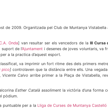
Agost de 2009. Organitzada pel Club de Muntanya Vistabella
C.A. Onda
] van resultar ser els vencedors de la
III Cursa
 suport de l’
Ajuntament
i desenes de joves voluntaris, va f
per a la practica d’aquest esport.
r classificat, va imprimir un fort ritme des dels primers metr
y pico
]
controlaven que la distància entre ells. Una vegad
t,
Vicente Calvo
arribe primer a la Plaça de Vistabella, reval
’alcorina
Esther Català
assoliment la victòria d’una forma 
l pòdium.
va puntuable per a la
Lliga de Curses de Muntanya Castelló