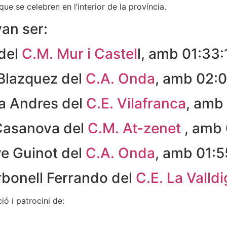
que se celebren en l’interior de la província.
an ser:
 del
C.M. Mur i Castel
l, amb 01:33:
 Blazquez del
C.A. Onda
, amb 02:
na Andres del
C.E. Vilafranca
, amb
 Casanova del
C.M. At-zenet
, amb 
ve Guinot del
C.A. Onda
, amb 01:5
rbonell Ferrando del
C.E. La Valld
ió i patrocini de: