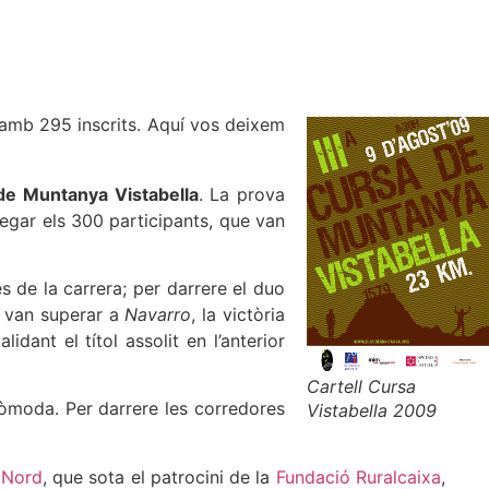
 amb 295 inscrits. Aquí vos deixem
 de Muntanya Vistabella
. La prova
regar els 300 participants, que van
es de la carrera; per darrere el duo
a van superar a
Navarro
, la victòria
idant el títol assolit en l’anterior
Cartell Cursa
còmoda. Per darrere les corredores
Vistabella 2009
 Nord
, que sota el patrocini de la
Fundació Ruralcaixa
,